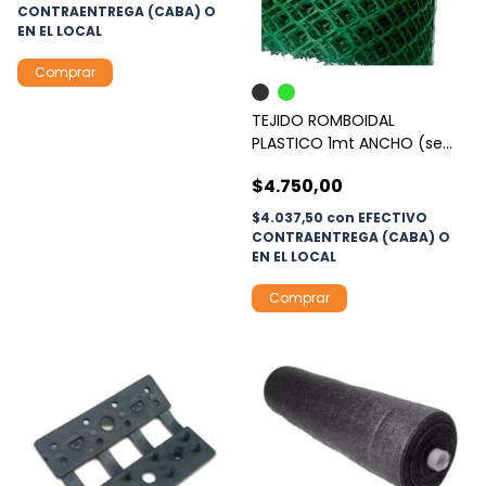
CONTRAENTREGA (CABA) O
EN EL LOCAL
TEJIDO ROMBOIDAL
PLASTICO 1mt ANCHO (se
vende por metro; ver
$4.750,00
colores)
$4.037,50
con
EFECTIVO
CONTRAENTREGA (CABA) O
EN EL LOCAL
Comprar