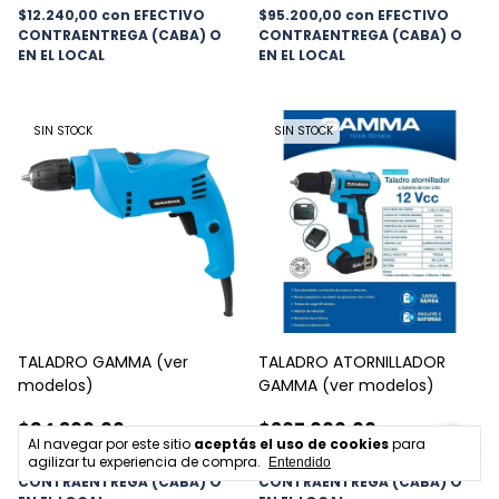
$12.240,00
con
EFECTIVO
$95.200,00
con
EFECTIVO
CONTRAENTREGA (CABA) O
CONTRAENTREGA (CABA) O
EN EL LOCAL
EN EL LOCAL
SIN STOCK
SIN STOCK
TALADRO GAMMA (ver
TALADRO ATORNILLADOR
modelos)
GAMMA (ver modelos)
$94.300,00
$207.000,00
Al navegar por este sitio
aceptás el uso de cookies
para
agilizar tu experiencia de compra.
$80.155,00
con
EFECTIVO
$175.950,00
con
EFECTIVO
Entendido
CONTRAENTREGA (CABA) O
CONTRAENTREGA (CABA) O