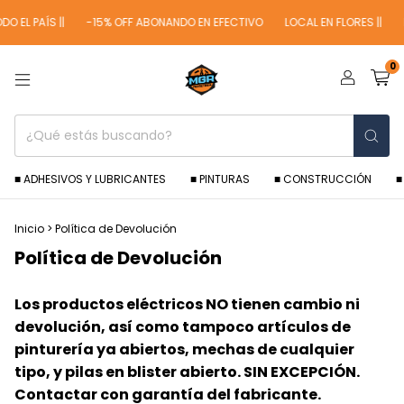
O EL PAÍS ||
-15% OFF ABONANDO EN EFECTIVO
LOCAL EN FLORES ||
E
0
■ ADHESIVOS Y LUBRICANTES
■ PINTURAS
■ CONSTRUCCIÓN
■
Inicio
>
Política de Devolución
Política de Devolución
Los productos eléctricos NO tienen cambio ni
devolución, así como tampoco artículos de
pinturería ya abiertos, mechas de cualquier
tipo, y pilas en blister abierto. SIN EXCEPCIÓN.
Contactar con garantía del fabricante.