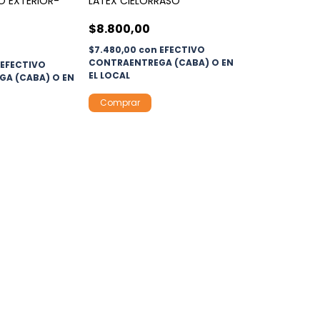
O EXTERIOR-
LATEX CIELORRASO
$8.800,00
$7.480,00
con
EFECTIVO
CONTRAENTREGA (CABA) O EN
EFECTIVO
EL LOCAL
A (CABA) O EN
Comprar