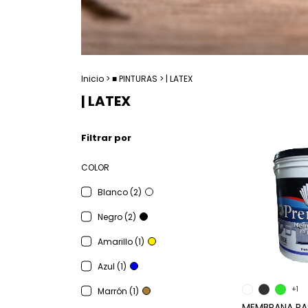
Inicio
>
■ PINTURAS
>
| LATEX
| LATEX
Filtrar por
COLOR
Blanco (2)
Negro (2)
Amarillo (1)
Azul (1)
+1
Marrón (1)
MEMBRANA PA