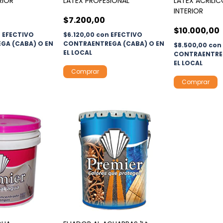
RIOR
LATEX PROFESIONAL
LATEX ACRILIC
INTERIOR
$7.200,00
$10.000,00
n
EFECTIVO
$6.120,00
con
EFECTIVO
GA (CABA) O EN
CONTRAENTREGA (CABA) O EN
$8.500,00
con
EL LOCAL
CONTRAENTREG
EL LOCAL
Comprar
Comprar