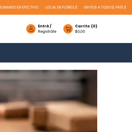
 EFECTIVO
LOCAL EN FLORES ||
ENVÍOS A TODO EL PAÍS ||
-15% OFF 
Entrá
/
Carrito
(
0
)
Registráte
$0,00