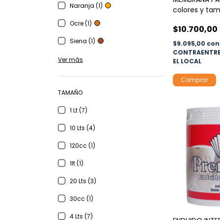
Naranja (1)
colores y ta
Ocre (1)
$10.700,00
Siena (1)
$9.095,00
con
CONTRAENTRE
Ver más
EL LOCAL
Comprar
TAMAÑO
1 Lt (7)
10 Lts (4)
120cc (1)
1lt (1)
20 Lts (3)
30cc (1)
4 Lts (7)