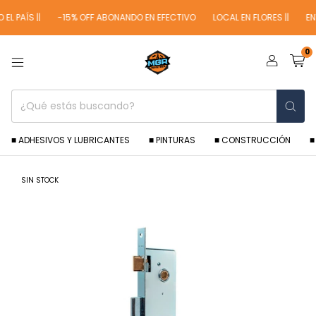
L PAÍS ||
-15% OFF ABONANDO EN EFECTIVO
LOCAL EN FLORES ||
ENV
0
■ ADHESIVOS Y LUBRICANTES
■ PINTURAS
■ CONSTRUCCIÓN
■
SIN STOCK