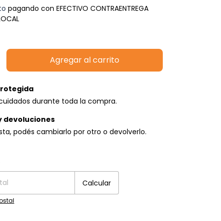
to
pagando con EFECTIVO CONTRAENTREGA
 LOCAL
rotegida
cuidados durante toda la compra.
y devoluciones
usta, podés cambiarlo por otro o devolverlo.
P:
Cambiar CP
o
Calcular
ostal