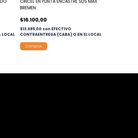
ADO
CINCEL EN PUNTA ENCASTRE SDS MAX
BREMEN
SELLADOR ACRI
$16.100,00
FORTEX (ver 
$13.685,00
con
EFECTIVO
$7.850,00
L LOCAL
CONTRAENTREGA (CABA) O EN EL LOCAL
$6.672,50
con
CONTRAENTREGA
Comprar