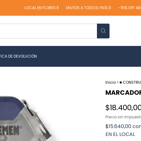
LOCAL EN FLORES ||
ENVÍOS A TODO EL PAÍS ||
-15% OFF ABONAN
TICA DE DEVOLUCIÓN
Inicio
>
■ CONSTR
MARCADOR 
$18.400,0
Precio sin impues
$15.640,00
co
EN EL LOCAL