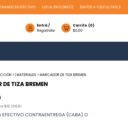
DO EN EFECTIVO
LOCAL EN FLORES ||
ENVÍOS A TODO EL PAÍS ||
-15% 
Entrá
/
Carrito
(
0
)
Registráte
$0,00
UCCIÓN
>
| MATERIALES
>
MARCADOR DE TIZA BREMEN
DE TIZA BREMEN
0
tos
$15.206,61
n
EFECTIVO CONTRAENTREGA (CABA) O