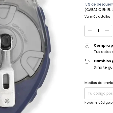
15% de descuen
(CABA) O EN EL
Ver más detalles
Compra p
Tus datos 
Cambios 
Si no te g
Entregas para el C
Medios de enví
No sé mi código p